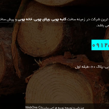
قه ترین شرکت در زمینه ساخت
کلبه چوبی
،
ویلای چوبی
،
خانه چوبی
و
پیش ساخت
می باشد.
0912
6-طبقه اول
میزبانی و توسعه توسط
طراحی سایت
WebOne.Co