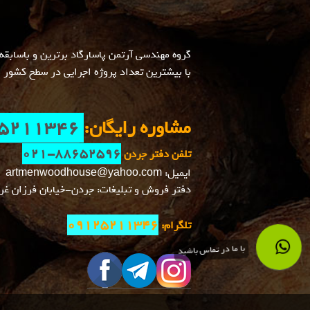
گروه مهندسی آرتمن پاسارگاد برترین و باساب
با بیشترین تعداد پروژه اجرایی در سطح کشور 
مشاوره رایگان:
5211346
021-88652596
تلفن دفتر جردن
ایمیل: artmenwoodhouse@yahoo.com
دفتر فروش و تبلیغات: جردن-خیابان فرزان غربی-پلاک 0
09125211346
تلگرام:
با ما در تماس باشید