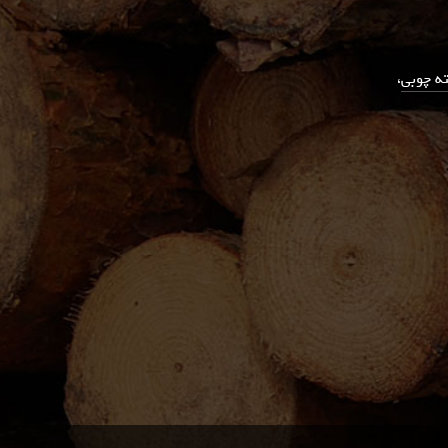
ویلای 120 متری اب سرد
ه چوبی
،